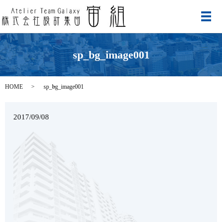
メ
sp_bg_image001
HOME
sp_bg_image001
2017/09/08