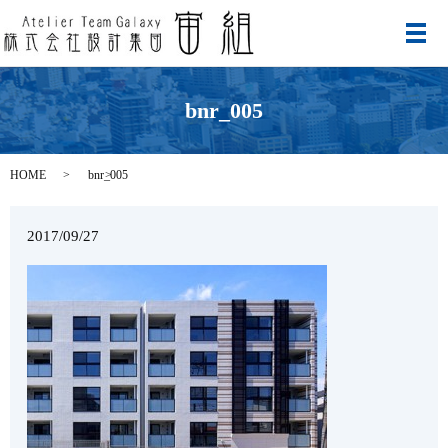
メ
bnr_005
HOME
bnr_005
2017/09/27